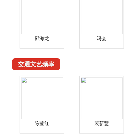
郭海龙
冯会
交通文艺频率
陈莹红
裴新慧