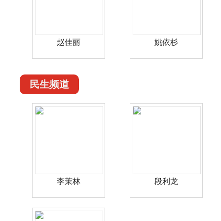
赵佳丽
姚依杉
民生频道
李茉林
段利龙