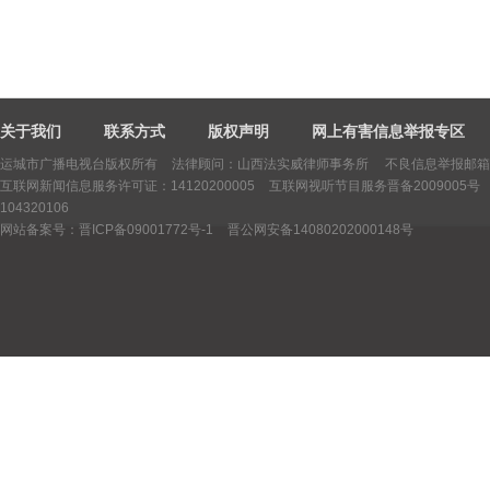
关于我们
联系方式
版权声明
网上有害信息举报专区
运城市广播电视台版权所有
法律顾问：山西法实威律师事务所 不良信息举报邮箱：yctv
互联网新闻信息服务许可证：14120200005
互联网视听节目服务晋备2009005号
104320106
网站备案号：晋ICP备09001772号-1
晋公网安备14080202000148号