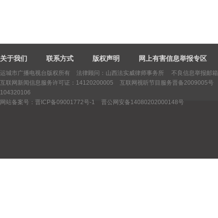
关于我们
联系方式
版权声明
网上有害信息举报专区
运城市广播电视台版权所有
法律顾问：山西法实威律师事务所 不良信息举报邮箱：yctv
互联网新闻信息服务许可证：14120200005
互联网视听节目服务晋备2009005号
104320106
网站备案号：晋ICP备09001772号-1
晋公网安备14080202000148号