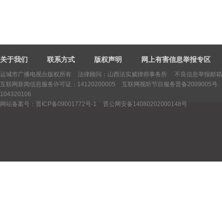
关于我们
联系方式
版权声明
网上有害信息举报专区
运城市广播电视台版权所有
法律顾问：山西法实威律师事务所 不良信息举报邮箱：yctv
互联网新闻信息服务许可证：14120200005
互联网视听节目服务晋备2009005号
104320106
网站备案号：晋ICP备09001772号-1
晋公网安备14080202000148号