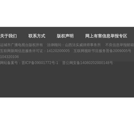
关于我们
联系方式
版权声明
网上有害信息举报专区
运城市广播电视台版权所有
法律顾问：山西法实威律师事务所 不良信息举报邮箱：yctv
互联网新闻信息服务许可证：14120200005
互联网视听节目服务晋备2009005号
104320106
网站备案号：晋ICP备09001772号-1
晋公网安备14080202000148号