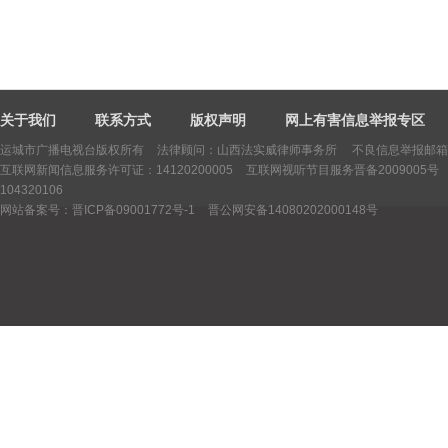
关于我们
联系方式
版权声明
网上有害信息举报专区
运城市广播电视台版权所有
法律顾问：山西法实威律师事务所 不良信息举报邮箱：yctv
互联网新闻信息服务许可证：14120200005
互联网视听节目服务晋备2009005号
104320106
网站备案号：晋ICP备09001772号-1
晋公网安备14080202000148号