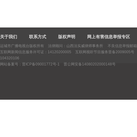
关于我们
联系方式
版权声明
网上有害信息举报专区
运城市广播电视台版权所有
法律顾问：山西法实威律师事务所 不良信息举报邮箱：yctv
互联网新闻信息服务许可证：14120200005
互联网视听节目服务晋备2009005号
104320106
网站备案号：晋ICP备09001772号-1
晋公网安备14080202000148号