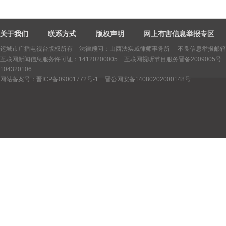
关于我们
联系方式
版权声明
网上有害信息举报专区
运城市广播电视台版权所有
法律顾问：山西法实威律师事务所 不良信息举报邮箱：yctv
互联网新闻信息服务许可证：14120200005
互联网视听节目服务晋备2009005号
104320106
网站备案号：晋ICP备09001772号-1
晋公网安备14080202000148号