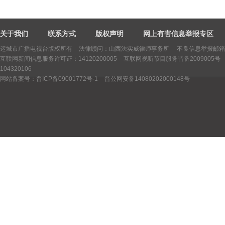
关于我们
联系方式
版权声明
网上有害信息举报专区
运城市广播电视台版权所有
法律顾问：山西法实威律师事务所 不良信息举报邮箱：yctv
互联网新闻信息服务许可证：14120200005
互联网视听节目服务晋备2009005号
104320106
网站备案号：晋ICP备09001772号-1
晋公网安备14080202000148号