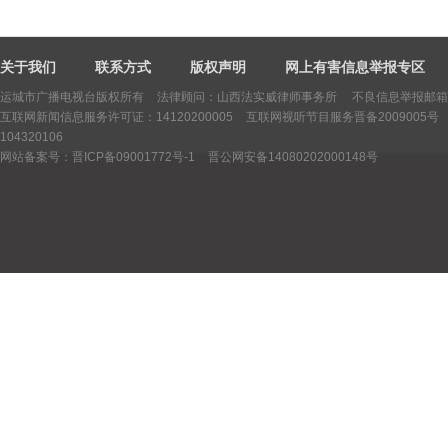
关于我们
联系方式
版权声明
网上有害信息举报专区
运城市广播电视台版权所有
法律顾问：山西法实威律师事务所 不良信息举报邮箱：yctv
互联网新闻信息服务许可证：14120200005
互联网视听节目服务晋备2009005号
104320106
网站备案号：晋ICP备09001772号-1
晋公网安备14080202000148号