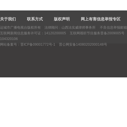
关于我们
联系方式
版权声明
网上有害信息举报专区
运城市广播电视台版权所有
法律顾问：山西法实威律师事务所 不良信息举报邮箱：yctv
互联网新闻信息服务许可证：14120200005
互联网视听节目服务晋备2009005号
104320106
网站备案号：晋ICP备09001772号-1
晋公网安备14080202000148号