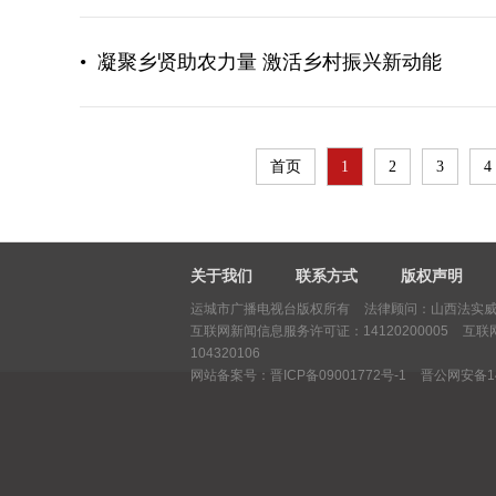
•
凝聚乡贤助农力量 激活乡村振兴新动能
首页
1
2
3
4
关于我们
联系方式
版权声明
运城市广播电视台版权所有
法律顾问：山西法实威律
互联网新闻信息服务许可证：14120200005
互联
104320106
网站备案号：晋ICP备09001772号-1
晋公网安备140