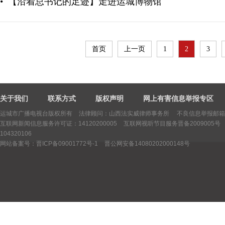
•
【沿着总书记的足迹】走进运城博物馆
首页
上一页
1
2
3
关于我们
联系方式
版权声明
网上有害信息举报专区
运城市广播电视台版权所有
法律顾问：山西法实威律师事务所 不良信息举报邮箱：yctv
互联网新闻信息服务许可证：14120200005
互联网视听节目服务晋备2009005号
104320106
网站备案号：晋ICP备09001772号-1
晋公网安备14080202000148号