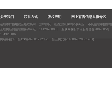
关于我们
联系方式
版权声明
网上有害信息举报专区
运城市广播电视台版权所有
法律顾问：山西法实威律师事务所 不良信息举报邮箱：yctv
互联网新闻信息服务许可证：14120200005
互联网视听节目服务晋备2009005号
104320106
网站备案号：晋ICP备09001772号-1
晋公网安备14080202000148号