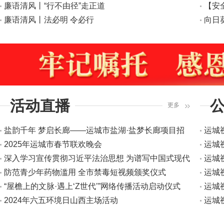
廉语清风丨“行不由径”走正道
航安
【安
廉语清风丨法必明 令必行
演练
向日
活动直播
更多
盐韵千年 梦启长廊——运城市盐湖·盐梦长廊项目招
运城
商引资推介会
2025年运城市春节联欢晚会
报
运城
深入学习宣传贯彻习近平法治思想 为谱写中国式现代
报
运城
化运城篇章贡献法治力量 习近平法治思想暨宪法法律
防范青少年药物滥用 全市禁毒短视频颁奖仪式
报
运城
知识竞赛
“屋檐上的文脉·遇上‘Z世代’”网络传播活动启动仪式
报
运城
2024年六五环境日山西主场活动
报
运城
报