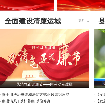
全面建设清廉运城
更多
风清气正过廉节——向劳动者致敬
善于用法治思维和法治方式正风肃纪反腐
【发
廉语清风 | 以朴养廉 以俭修身
招
【发