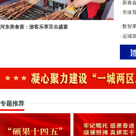
新春
市体
数智果
河东美食荟：游客乐享舌尖盛宴
运城发
专题推荐